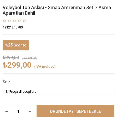
Voleybol Top Askısı - Smaç Antrenman Seti - Asma
Aparatları Dahil
12121245780
25
%
Sconto
₺399,00
(IVA incluso)
₺299,00
(IVA incluso)
Renk