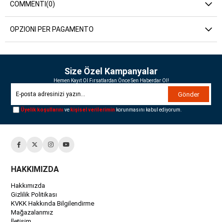
COMMENTI
(0)
OPZIONI PER PAGAMENTO
Size Özel Kampanyalar
Hemen Kayıt Ol Fırsatlardan Önce Sen Haberdar Ol!
Gönder
Üyelik koşullarını
ve
kişisel verilerimin
korunmasını kabul ediyorum.
HAKKIMIZDA
Hakkımızda
Gizlilik Politikası
KVKK Hakkında Bilgilendirme
Mağazalarımız
İletişim