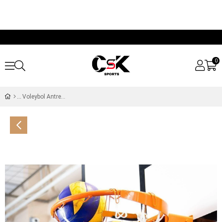
0
Voleybol Antrenmanlarının Vazgeçilmez Ekipmanı, Smaç Çalışmalarında Çok Işinize Yarayacak Bir Ürün