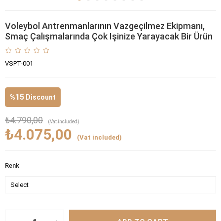
Voleybol Antrenmanlarının Vazgeçilmez Ekipmanı,
Smaç Çalışmalarında Çok Işinize Yarayacak Bir Ürün
VSPT-001
15
%
Discount
₺4.790,00
(Vat included)
₺4.075,00
(Vat included)
Renk