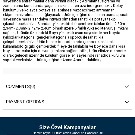
sayesinde antrenmanlar daha verimli olacak. ; Adımlama ,sıçrama ve
zamanlama konusunda yaşanan sıkıntılar en aza indirgenecek. ; Kolay
kurulumu ve kolayca potaya asılabilmesi vazgeçilmez antrenman
ekipmanınız olmasını sağlayacak. ; Ürün içeriğine dahil olan asma aparatı
sayesinde masa sandalye ihtiyacı olmadan rahatlıkla potaya takıp
çıkarabileceksiniz. ; Standart yükseklikte bir çembere takılan ürün 2.30m-
2,34m- 2.38m- 2.42m- 2.46m olmak üzere 5 farklı yükseklikte vuruş imkanı
sağlar. ; Ürünün üzerindeki 5 ayrı yükseklik ayarı sayesinde her boyda
(yıldızlar kategorisi gençler kategorisi) sporcu ile rahatlıkla
çalışabileceksiniz. ; Ürün basketbol potasında çembere takılarak
kullanılabildiği gibi çemberdeki fileye de takılabilir ve böylece daha kısa
boylu sporcular için de vuruş imkanı sağlanabilir. ; Ürün elinize demonte
olarak gelecek üzerinde kurulum görselleri sayesinde rahatlıkla kurulum
yapabileceksiniz. ; Ürün içeriğinde Asma Aparatı dahildir.;
COMMENTS
(0)
PAYMENT OPTIONS
Size Özel Kampanyalar
Hemen Kayıt Ol Fırsatlardan Önce Sen Haberdar Ol!